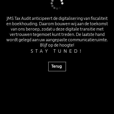
langues
talen
Klanten ruimte
Espace client
NL
NL
JMS Tax Audit anticipeert de digitalisering van fiscaliteit
en boekhouding. Daarom bouwen wij aan de toekomst
van ons beroep, zodat u deze digitale transitie met
vertrouwen tegemoet kunt treden. De laatste hand
wordt gelegd aan uw aangepaste communicatieruimte.
Blijf op de hoogte!
STAY TUNED!
Terug