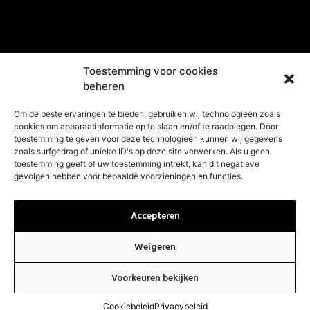
Toestemming voor cookies
beheren
Om de beste ervaringen te bieden, gebruiken wij technologieën zoals
cookies om apparaatinformatie op te slaan en/of te raadplegen. Door
JMS Tax Audit Srl
toestemming te geven voor deze technologieën kunnen wij gegevens
T.
+32 (0)2 248 28 21
zoals surfgedrag of unieke ID's op deze site verwerken. Als u geen
M.
info@jmstaxaudit.be
toestemming geeft of uw toestemming intrekt, kan dit negatieve
gevolgen hebben voor bepaalde voorzieningen en functies.
Kantoor Brussel
Wijnheuvelenstraat 136,
Accepteren
1030 Schaerbeek
Weigeren
Route
Voorkeuren bekijken
Kantoor Antwerpen
Schermersstraat 30,
Cookiebeleid
Privacybeleid