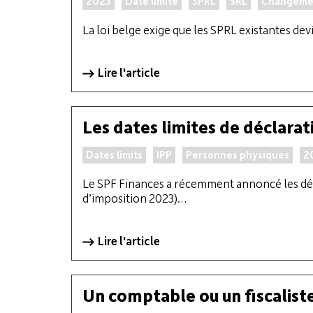
2023
Date limite
SPRL
SRL
Changemen
La loi belge exige que les SPRL existantes dev
Lire l'article
Les dates limites de déclara
Dates limits
IPP
Personnes physiques
2
Le SPF Finances a récemment annoncé les déla
d’imposition 2023)…
Lire l'article
Un comptable ou un fiscaliste