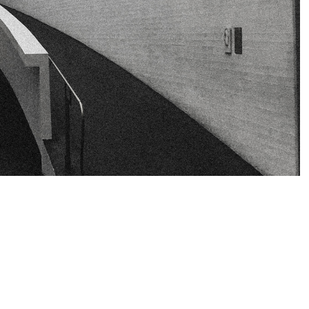
JMS Tax Audit Srl
Rue des Coteaux
136,
1030 Schaerbeek
●
Schermersstraat 30,
2000 Antwerpen