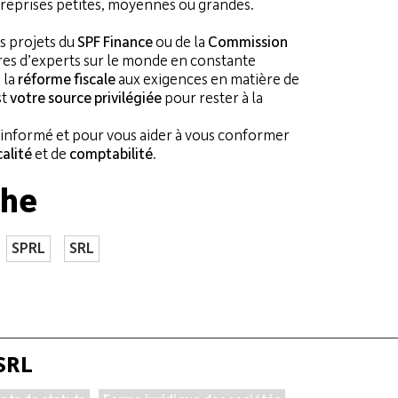
treprises petites, moyennes ou grandes.
s projets du
SPF Finance
ou de la
Commission
es d’experts sur le monde en constante
 la
réforme fiscale
aux exigences en matière de
st
votre source privilégiée
pour rester à la
r informé et pour vous aider à vous conformer
calité
et de
comptabilité
.
che
SPRL
SRL
 SRL