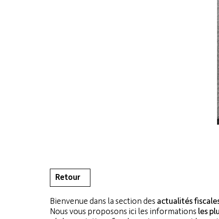
ACT
T.
+32 (0)2 248 28 
M.
info@jmstaxaud
Retour
Bienvenue dans la section des
actualités fiscal
Nous vous proposons ici les informations
les pl