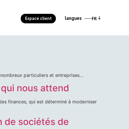
langues
langues
Espace client
Espace client
FR
FR
 nombreux particuliers et entreprises…
e qui nous attend
 des finances, qui est déterminé à moderniser
n de sociétés de