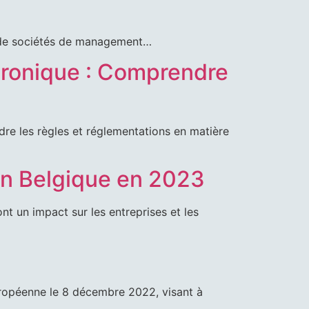
n de sociétés de management…
tronique : Comprendre
JMS Tax Audit Srl
Rue des Coteaux
136,
dre les règles et réglementations en matière
1030 Schaerbeek
●
 en Belgique en 2023
Schermersstraat 30,
2000 Antwerpen
nt un impact sur les entreprises et les
européenne le 8 décembre 2022, visant à