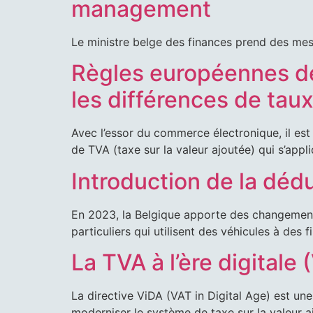
management
ACT
Le ministre belge des finances prend des me
Règles européennes d
T.
+32 (0)2 248 28 
les différences de tau
M.
info@jmstaxaud
Avec l’essor du commerce électronique, il est
de TVA (taxe sur la valeur ajoutée) qui s’appl
Introduction de la dédu
En 2023, la Belgique apporte des changements 
particuliers qui utilisent des véhicules à des 
La TVA à l’ère digitale 
La directive ViDA (VAT in Digital Age) est un
moderniser le système de taxe sur la valeur 