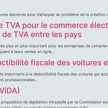
UALITÉS
sures décisives pour s’attaquer au problème de la créatio
e TVA pour le commerce élec
21
x de TVA entre les pays
it.be
 de plus en plus important pour les entreprises de compren
iquent à leurs ventes en ligne…
ctibilité fiscale des voitures
importants à la déductibilité fiscale des voitures qui auro
fins professionnelles…
(ViDA)
e proposition de législation introduite par la Commission 
ajoutée (TVA) au sein de l’Union européenne (UE)…