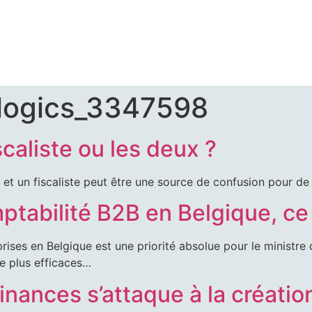
-logics_3347598
UCIAIRE
caliste ou les deux ?
ERTISES
 et un fiscaliste peut être une source de confusion pour de
mptabilité B2B en Belgique, c
KAGES
prises en Belgique est une priorité absolue pour le ministre
re plus efficaces…
inances s’attaque à la créatio
S